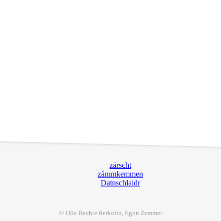
zärscht
zåmmkemmen
Datnschlaidr
© Olle Rechte
fier
koltn, Egon Zemmer