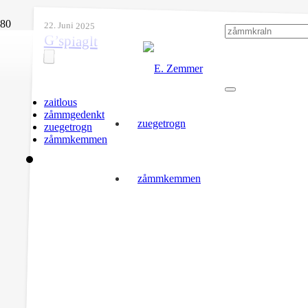
22. Juni 2025
G’spiaglt
zaitlous
zåmmgedenkt
zuegetrogn
zuegetrogn
zåmmkemmen
zåmmkemmen