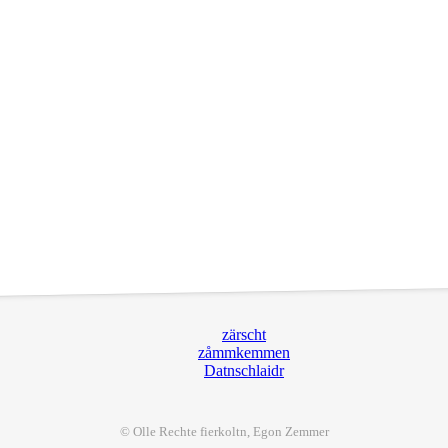
zärscht
zåmmkemmen
Datnschlaidr
© Olle Rechte
fier
koltn, Egon Zemmer