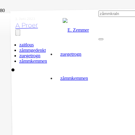
3. Juni 2023
A Proer
zaitlous
zåmmgedenkt
zuegetrogn
zuegetrogn
zåmmkemmen
zåmmkemmen