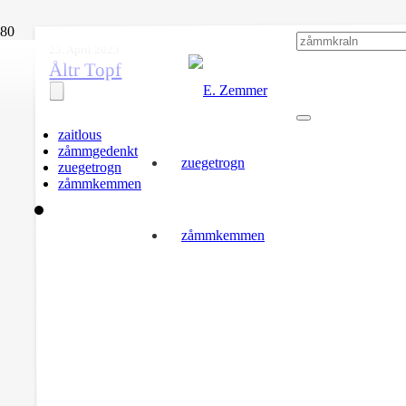
23. April 2023
Åltr Topf
zaitlous
zåmmgedenkt
zuegetrogn
zuegetrogn
zåmmkemmen
zåmmkemmen