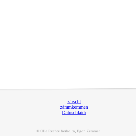
zärscht
zåmmkemmen
Datnschlaidr
© Olle Rechte
fier
koltn, Egon Zemmer