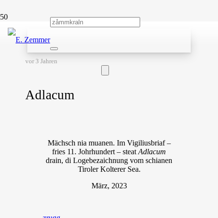
vor 3 Jahren
Adlacum
Mächsch nia muanen. Im Vigiliusbriaf –
fries 11. Johrhundert – steat
Adlacum
drain, di Logebezaichnung vom schianen
Tiroler Kolterer Sea.
März, 2023
zrugg