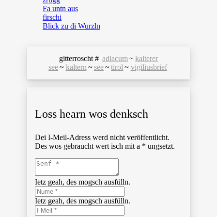
Fa untn aus
firschi
Blick zu di Wurzln
gitterroscht #
adlacum
~
kalterer
see
~
kaltern
~
see
~
tirol
~
vigiliusbrief
Loss hearn wos denksch
Dei I-Meil-Adress werd nicht veröffentlicht.
Des wos gebraucht wert isch mit a
*
ungsetzt.
Ietz geah, des mogsch ausfülln.
Ietz geah, des mogsch ausfülln.