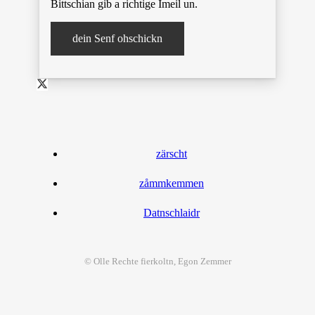
Bittschian gib a richtige Imeil un.
dein Senf ohschickn
zärscht
zåmmkemmen
Datnschlaidr
© Olle Rechte
fier
koltn, Egon Zemmer