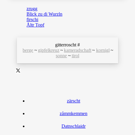
zrugg
Blick zu di Wurzln
firschi
Åltr Topf
gitterroscht #
berge
~
gipfelkreuz
~
kameradschaft
~
kornigl
~
sonne
~
tirol
zärscht
zåmmkemmen
Datnschlaidr